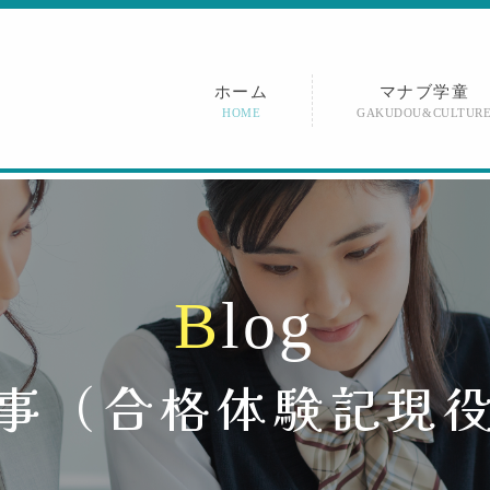
ホーム
マナブ学童
HOME
GAKUDOU&CULTUR
B
l
o
g
事（
合格体験記
現