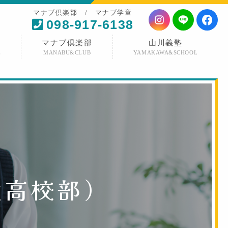
マナブ倶楽部 / マナブ学童
098-917-6138
マナブ倶楽部
山川義塾
E
MANABU&CLUB
YAMAKAWA&SCHOOL
役高校部
）