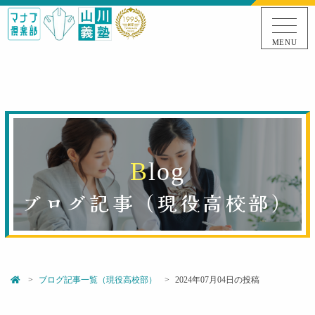
MENU
B
l
o
g
ブログ記事（
現役高校部
）
ブログ記事一覧（現役高校部）
2024年07月04日の投稿