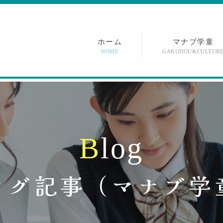
ホーム
マナブ学童
HOME
GAKUDOU&CULTUR
B
l
o
g
ログ記事（
マナブ学