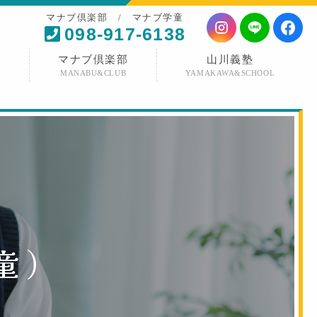
マナブ倶楽部 / マナブ学童
098-917-6138
マナブ倶楽部
山川義塾
E
MANABU&CLUB
YAMAKAWA&SCHOOL
童
）