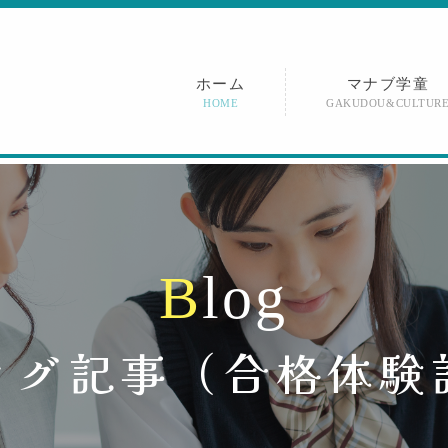
ホーム
マナブ学童
HOME
GAKUDOU&CULTUR
B
l
o
g
ログ記事（
合格体験