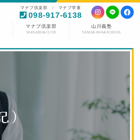
マナブ倶楽部 / マナブ学童
098-917-6138
マナブ倶楽部
山川義塾
E
MANABU&CLUB
YAMAKAWA&SCHOOL
記
）