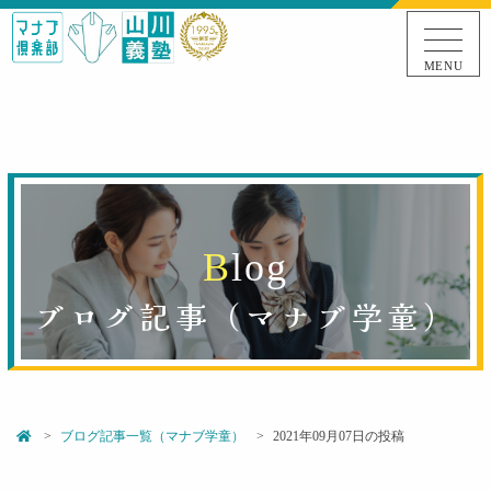
MENU
B
l
o
g
ブログ記事（
マナブ学童
）
ブログ記事一覧（マナブ学童）
2021年09月07日の投稿