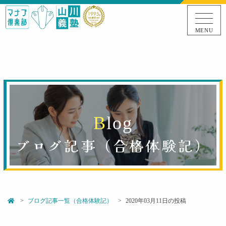
MENU
B
l
o
g
ブログ記事（
合格体験記
）
ブログ記事一覧（合格体験記）
2020年03月11日の投稿