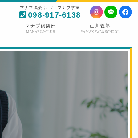
マナブ倶楽部 / マナブ学童
098-917-6138
マナブ倶楽部
山川義塾
E
MANABU&CLUB
YAMAKAWA&SCHOOL