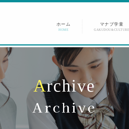
ホーム
マナブ学童
HOME
GAKUDOU&CULTUR
A
r
c
h
i
v
e
Archive