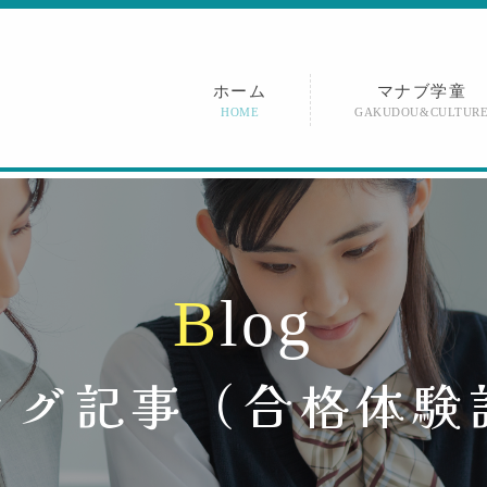
ホーム
マナブ学童
HOME
GAKUDOU&CULTUR
B
l
o
g
ログ記事（
合格体験