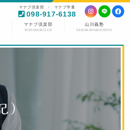
マナブ倶楽部 / マナブ学童
098-917-6138
マナブ倶楽部
山川義塾
E
MANABU&CLUB
YAMAKAWA&SCHOOL
記
）