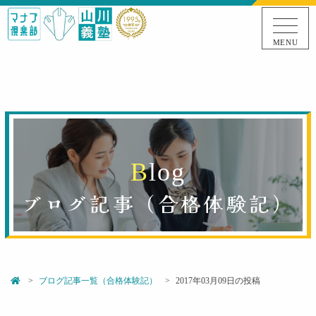
MENU
B
l
o
g
ブログ記事（
合格体験記
）
ブログ記事一覧（合格体験記）
2017年03月09日の投稿