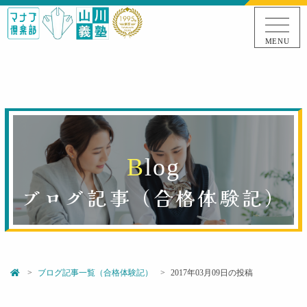
MENU
B
l
o
g
ブログ記事（
合格体験記
）
ブログ記事一覧（合格体験記）
2017年03月09日の投稿